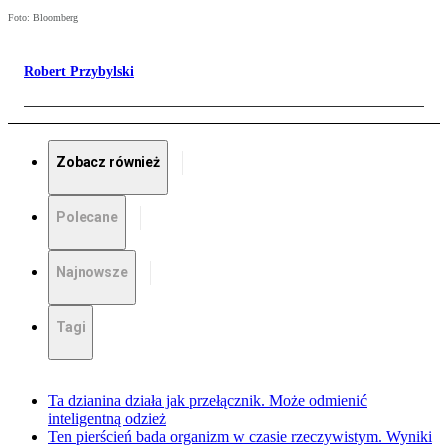
Foto: Bloomberg
Robert Przybylski
Zobacz również
Polecane
Najnowsze
Tagi
Ta dzianina działa jak przełącznik. Może odmienić
inteligentną odzież
Ten pierścień bada organizm w czasie rzeczywistym. Wyniki