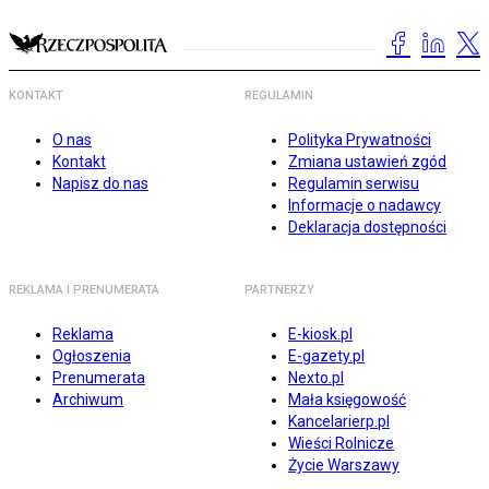
KONTAKT
REGULAMIN
O nas
Polityka Prywatności
Kontakt
Zmiana ustawień zgód
Napisz do nas
Regulamin serwisu
Informacje o nadawcy
Deklaracja dostępności
REKLAMA I PRENUMERATA
PARTNERZY
Reklama
E-kiosk.pl
Ogłoszenia
E-gazety.pl
Prenumerata
Nexto.pl
Archiwum
Mała księgowość
Kancelarierp.pl
Wieści Rolnicze
Życie Warszawy