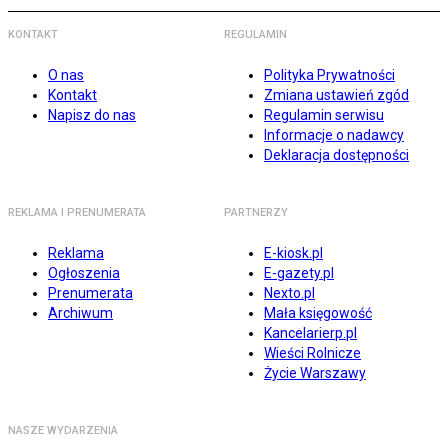
KONTAKT
REGULAMIN
O nas
Polityka Prywatności
Kontakt
Zmiana ustawień zgód
Napisz do nas
Regulamin serwisu
Informacje o nadawcy
Deklaracja dostępności
REKLAMA I PRENUMERATA
PARTNERZY
Reklama
E-kiosk.pl
Ogłoszenia
E-gazety.pl
Prenumerata
Nexto.pl
Archiwum
Mała księgowość
Kancelarierp.pl
Wieści Rolnicze
Życie Warszawy
NASZE WYDARZENIA