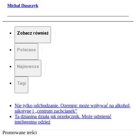
Michał Duszczyk
Zobacz również
Polecane
Najnowsze
Tagi
Nie tylko odchudzanie. Ozempic może wpływać na alkohol,
nikotynę i „centrum zachcianek”
Ta dzianina działa jak przełącznik. Może odmienić
inteligentną odzież
Promowane treści