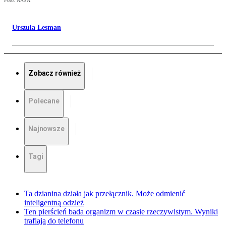
Foto: NASA
Urszula Lesman
Zobacz również
Polecane
Najnowsze
Tagi
Ta dzianina działa jak przełącznik. Może odmienić
inteligentną odzież
Ten pierścień bada organizm w czasie rzeczywistym. Wyniki
trafiają do telefonu