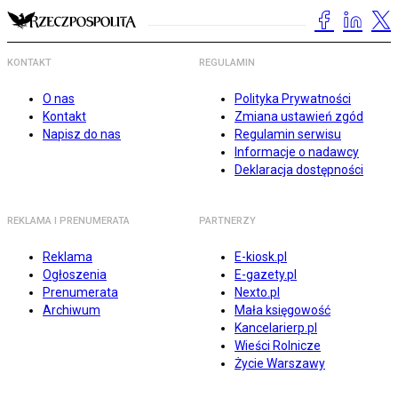
KONTAKT
REGULAMIN
O nas
Polityka Prywatności
Kontakt
Zmiana ustawień zgód
Napisz do nas
Regulamin serwisu
Informacje o nadawcy
Deklaracja dostępności
REKLAMA I PRENUMERATA
PARTNERZY
Reklama
E-kiosk.pl
Ogłoszenia
E-gazety.pl
Prenumerata
Nexto.pl
Archiwum
Mała księgowość
Kancelarierp.pl
Wieści Rolnicze
Życie Warszawy