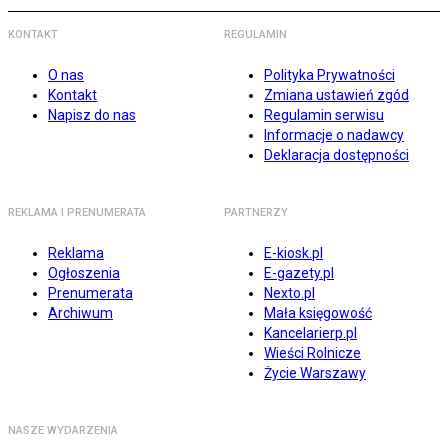
KONTAKT
REGULAMIN
O nas
Polityka Prywatności
Kontakt
Zmiana ustawień zgód
Napisz do nas
Regulamin serwisu
Informacje o nadawcy
Deklaracja dostępności
REKLAMA I PRENUMERATA
PARTNERZY
Reklama
E-kiosk.pl
Ogłoszenia
E-gazety.pl
Prenumerata
Nexto.pl
Archiwum
Mała księgowość
Kancelarierp.pl
Wieści Rolnicze
Życie Warszawy
NASZE WYDARZENIA