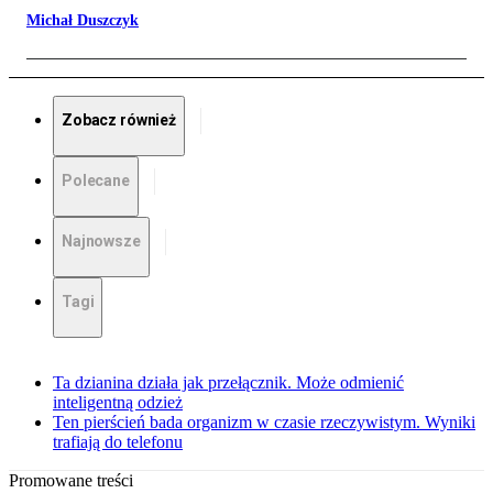
Michał Duszczyk
Zobacz również
Polecane
Najnowsze
Tagi
Ta dzianina działa jak przełącznik. Może odmienić
inteligentną odzież
Ten pierścień bada organizm w czasie rzeczywistym. Wyniki
trafiają do telefonu
Promowane treści