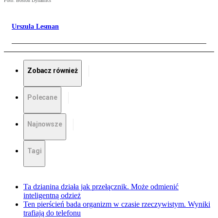
Foto: Boston Dynamics
Urszula Lesman
Zobacz również
Polecane
Najnowsze
Tagi
Ta dzianina działa jak przełącznik. Może odmienić
inteligentną odzież
Ten pierścień bada organizm w czasie rzeczywistym. Wyniki
trafiają do telefonu