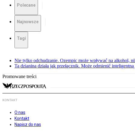
Polecane
Najnowsze
Tagi
Nie tylko odchudzanie. Ozempic może wpływać na alkohol, ni
Ta dzianina działa jak przełącznik. Może odmienić inteligentną
Promowane treści
KONTAKT
O nas
Kontakt
Napisz do nas