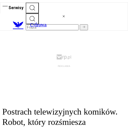
Serwisy
C
yfrowa
Postrach telewizyjnych komików.
Robot, który rozśmiesza