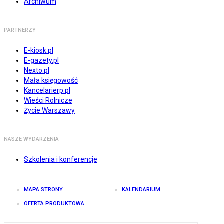
Archiwum
PARTNERZY
E-kiosk.pl
E-gazety.pl
Nexto.pl
Mała księgowość
Kancelarierp.pl
Wieści Rolnicze
Życie Warszawy
NASZE WYDARZENIA
Szkolenia i konferencje
MAPA STRONY
KALENDARIUM
OFERTA PRODUKTOWA