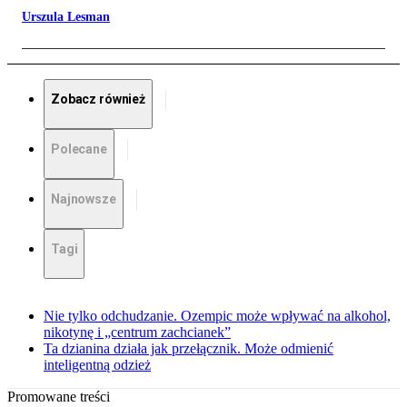
Urszula Lesman
Zobacz również
Polecane
Najnowsze
Tagi
Nie tylko odchudzanie. Ozempic może wpływać na alkohol,
nikotynę i „centrum zachcianek”
Ta dzianina działa jak przełącznik. Może odmienić
inteligentną odzież
Promowane treści