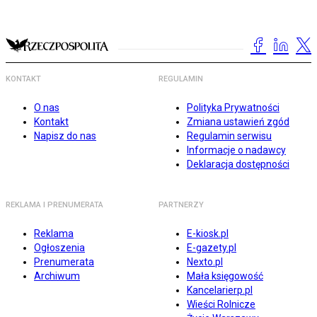
KONTAKT
REGULAMIN
O nas
Polityka Prywatności
Kontakt
Zmiana ustawień zgód
Napisz do nas
Regulamin serwisu
Informacje o nadawcy
Deklaracja dostępności
REKLAMA I PRENUMERATA
PARTNERZY
Reklama
E-kiosk.pl
Ogłoszenia
E-gazety.pl
Prenumerata
Nexto.pl
Archiwum
Mała księgowość
Kancelarierp.pl
Wieści Rolnicze