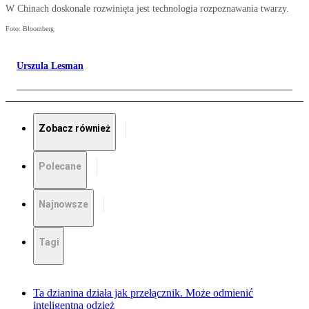
W Chinach doskonale rozwinięta jest technologia rozpoznawania twarzy.
Foto: Bloomberg
Urszula Lesman
Zobacz również
Polecane
Najnowsze
Tagi
Ta dzianina działa jak przełącznik. Może odmienić
inteligentną odzież