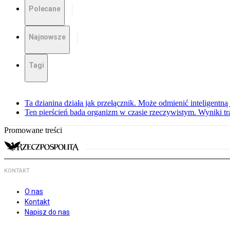
Polecane
Najnowsze
Tagi
Ta dzianina działa jak przełącznik. Może odmienić inteligentną
Ten pierścień bada organizm w czasie rzeczywistym. Wyniki tra
Promowane treści
KONTAKT
O nas
Kontakt
Napisz do nas