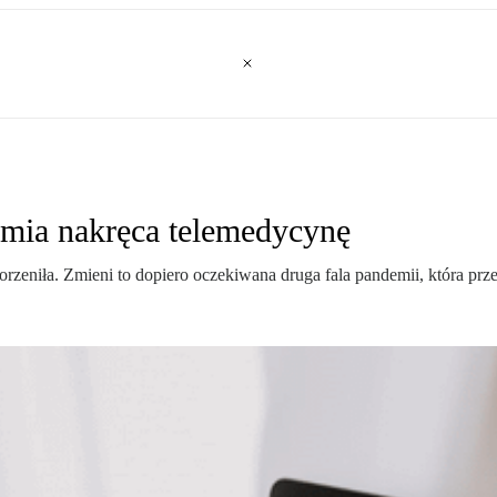
emia nakręca telemedycynę
korzeniła. Zmieni to dopiero oczekiwana druga fala pandemii, która pr