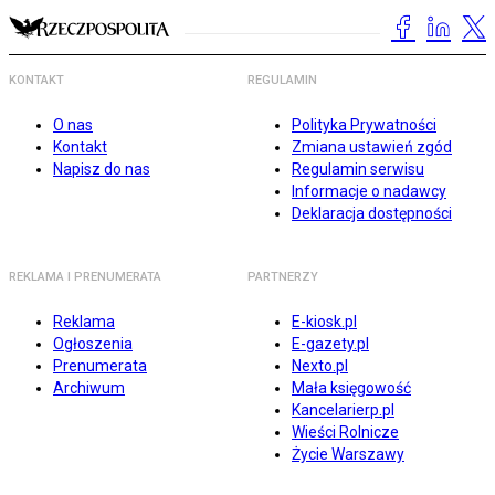
KONTAKT
REGULAMIN
O nas
Polityka Prywatności
Kontakt
Zmiana ustawień zgód
Napisz do nas
Regulamin serwisu
Informacje o nadawcy
Deklaracja dostępności
REKLAMA I PRENUMERATA
PARTNERZY
Reklama
E-kiosk.pl
Ogłoszenia
E-gazety.pl
Prenumerata
Nexto.pl
Archiwum
Mała księgowość
Kancelarierp.pl
Wieści Rolnicze
Życie Warszawy