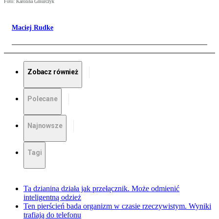
Foto: Karolina Gmurczyk
Maciej Rudke
Zobacz również
Polecane
Najnowsze
Tagi
Ta dzianina działa jak przełącznik. Może odmienić
inteligentną odzież
Ten pierścień bada organizm w czasie rzeczywistym. Wyniki
trafiają do telefonu