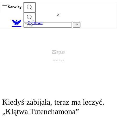
Serwisy
C
yfrowa
Kiedyś zabijała, teraz ma leczyć.
„Klątwa Tutenchamona”