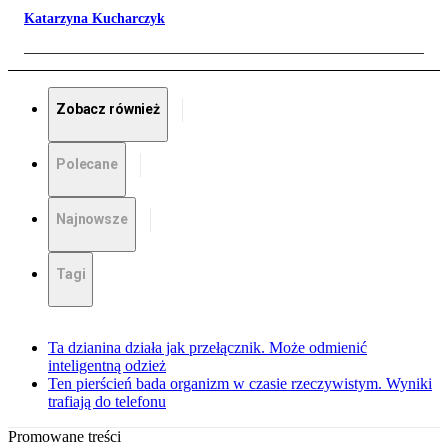
Katarzyna Kucharczyk
Zobacz również
Polecane
Najnowsze
Tagi
Ta dzianina działa jak przełącznik. Może odmienić
inteligentną odzież
Ten pierścień bada organizm w czasie rzeczywistym. Wyniki
trafiają do telefonu
Promowane treści