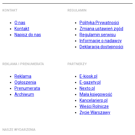
KONTAKT
REGULAMIN
O nas
Polityka Prywatności
Kontakt
Zmiana ustawień zgód
Napisz do nas
Regulamin serwisu
Informacje o nadawcy
Deklaracja dostępności
REKLAMA I PRENUMERATA
PARTNERZY
Reklama
E-kiosk.pl
Ogłoszenia
E-gazety.pl
Prenumerata
Nexto.pl
Archiwum
Mała księgowość
Kancelarierp.pl
Wieści Rolnicze
Życie Warszawy
NASZE WYDARZENIA