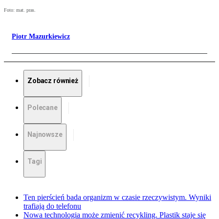
Foto: mat. pras.
Piotr Mazurkiewicz
Zobacz również
Polecane
Najnowsze
Tagi
Ten pierścień bada organizm w czasie rzeczywistym. Wyniki
trafiają do telefonu
Nowa technologia może zmienić recykling. Plastik staje się