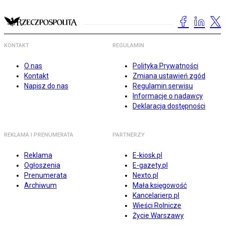
KONTAKT
REGULAMIN
O nas
Polityka Prywatności
Kontakt
Zmiana ustawień zgód
Napisz do nas
Regulamin serwisu
Informacje o nadawcy
Deklaracja dostępności
REKLAMA I PRENUMERATA
PARTNERZY
Reklama
E-kiosk.pl
Ogłoszenia
E-gazety.pl
Prenumerata
Nexto.pl
Archiwum
Mała księgowość
Kancelarierp.pl
Wieści Rolnicze
Życie Warszawy