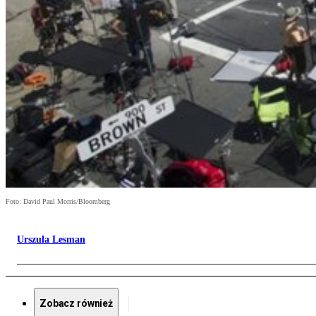
Foto: David Paul Morris/Bloomberg
Urszula Lesman
Zobacz również