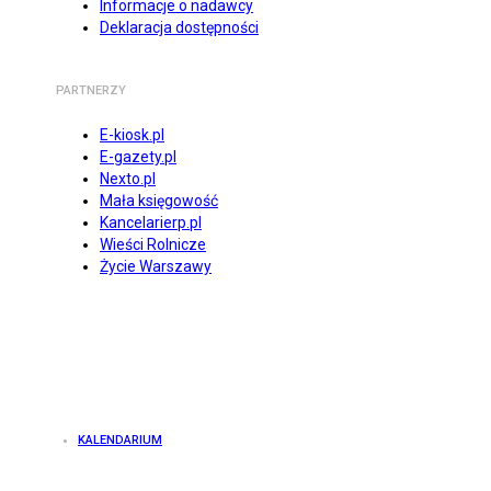
Informacje o nadawcy
Deklaracja dostępności
PARTNERZY
E-kiosk.pl
E-gazety.pl
Nexto.pl
Mała księgowość
Kancelarierp.pl
Wieści Rolnicze
Życie Warszawy
KALENDARIUM