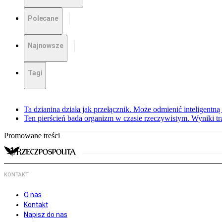
Polecane
Najnowsze
Tagi
Ta dzianina działa jak przełącznik. Może odmienić inteligentną
Ten pierścień bada organizm w czasie rzeczywistym. Wyniki tra
Promowane treści
KONTAKT
O nas
Kontakt
Napisz do nas