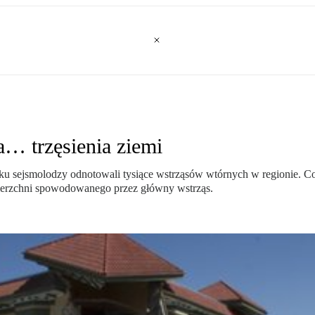
a… trzęsienia ziemi
roku sejsmolodzy odnotowali tysiące wstrząsów wtórnych w regionie.
ierzchni spowodowanego przez główny wstrząs.