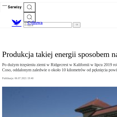
Serwisy
C
yfrowa
Produkcja takiej energii sposobem n
Po dużym trzęsieniu ziemi w Ridgecrest w Kalifornii w lipcu 2019 
Coso, oddalonym zaledwie o około 10 kilometrów od pęknięcia pow
Publikacja:
06.07.2021 19:40