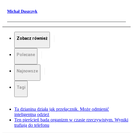
Michał Duszczyk
Zobacz również
Polecane
Najnowsze
Tagi
Ta dzianina działa jak przełącznik. Może odmienić
inteligentną odzież
Ten pierścień bada organizm w czasie rzeczywistym. Wyniki
trafiają do telefonu