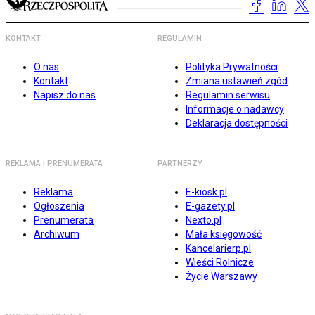
KONTAKT
REGULAMIN
O nas
Polityka Prywatności
Kontakt
Zmiana ustawień zgód
Napisz do nas
Regulamin serwisu
Informacje o nadawcy
Deklaracja dostępności
REKLAMA I PRENUMERATA
PARTNERZY
Reklama
E-kiosk.pl
Ogłoszenia
E-gazety.pl
Prenumerata
Nexto.pl
Archiwum
Mała księgowość
Kancelarierp.pl
Wieści Rolnicze
Życie Warszawy