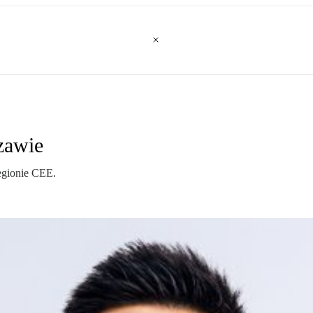
zawie
egionie CEE.