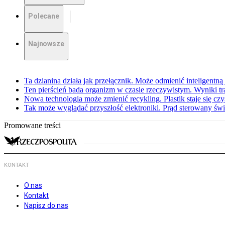
Polecane
Najnowsze
Ta dzianina działa jak przełącznik. Może odmienić inteligentną
Ten pierścień bada organizm w czasie rzeczywistym. Wyniki tra
Nowa technologia może zmienić recykling. Plastik staje się c
Tak może wyglądać przyszłość elektroniki. Prąd sterowany św
Promowane treści
KONTAKT
O nas
Kontakt
Napisz do nas