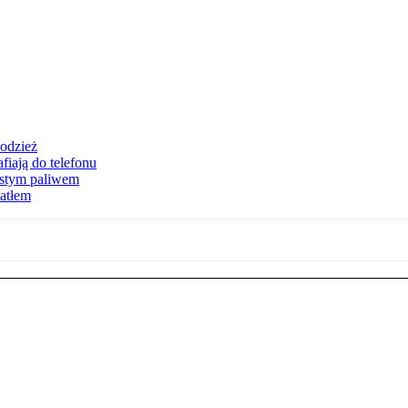
 odzież
fiają do telefonu
zystym paliwem
iatłem