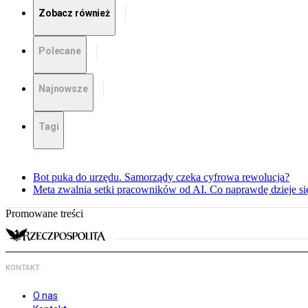
Zobacz również
Polecane
Najnowsze
Tagi
Bot puka do urzędu. Samorządy czeka cyfrowa rewolucja?
Meta zwalnia setki pracowników od AI. Co naprawdę dzieje s
Promowane treści
KONTAKT
O nas