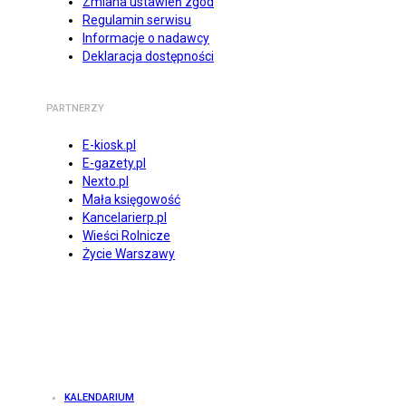
Zmiana ustawień zgód
Regulamin serwisu
Informacje o nadawcy
Deklaracja dostępności
PARTNERZY
E-kiosk.pl
E-gazety.pl
Nexto.pl
Mała księgowość
Kancelarierp.pl
Wieści Rolnicze
Życie Warszawy
KALENDARIUM