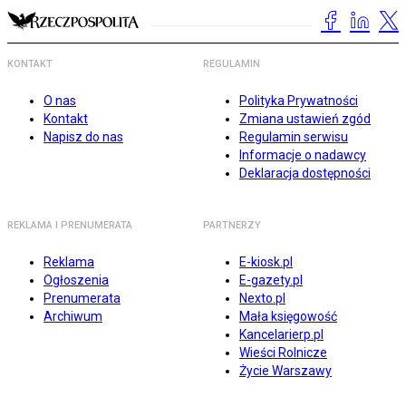
KONTAKT
REGULAMIN
O nas
Polityka Prywatności
Kontakt
Zmiana ustawień zgód
Napisz do nas
Regulamin serwisu
Informacje o nadawcy
Deklaracja dostępności
REKLAMA I PRENUMERATA
PARTNERZY
Reklama
E-kiosk.pl
Ogłoszenia
E-gazety.pl
Prenumerata
Nexto.pl
Archiwum
Mała księgowość
Kancelarierp.pl
Wieści Rolnicze
Życie Warszawy