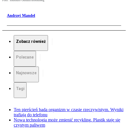
Foto: Tomohiro Ohsumi/Bloomberg
Andrzej Mandel
Zobacz również
Polecane
Najnowsze
Tagi
Ten pierścień bada organizm w czasie rzeczywistym. Wyniki
trafiają do telefonu
Nowa technologia może zmienić recykling. Plastik staje się
czystym paliwem