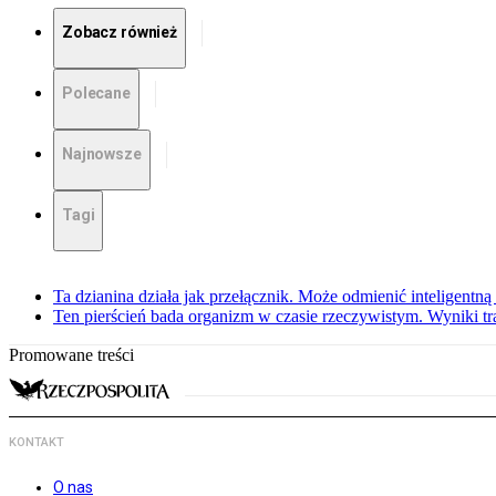
Zobacz również
Polecane
Najnowsze
Tagi
Ta dzianina działa jak przełącznik. Może odmienić inteligentną
Ten pierścień bada organizm w czasie rzeczywistym. Wyniki tra
Promowane treści
KONTAKT
O nas