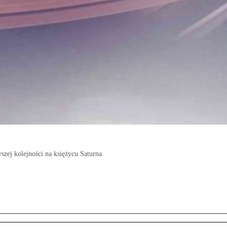
zej kolejności na księżycu Saturna