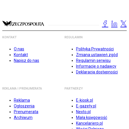
KONTAKT
REGULAMIN
O nas
Polityka Prywatności
Kontakt
Zmiana ustawień zgód
Napisz do nas
Regulamin serwisu
Informacje o nadawcy
Deklaracja dostępności
REKLAMA I PRENUMERATA
PARTNERZY
Reklama
E-kiosk.pl
Ogłoszenia
E-gazety.pl
Prenumerata
Nexto.pl
Archiwum
Mała księgowość
Kancelarierp.pl