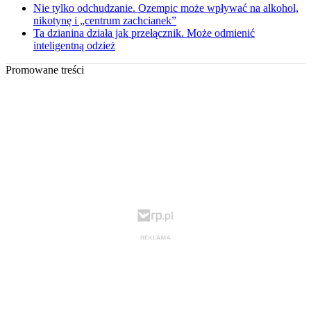
Nie tylko odchudzanie. Ozempic może wpływać na alkohol,
nikotynę i „centrum zachcianek”
Ta dzianina działa jak przełącznik. Może odmienić
inteligentną odzież
Promowane treści