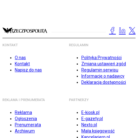
KONTAKT
REGULAMIN
O nas
Polityka Prywatności
Kontakt
Zmiana ustawień zgód
Napisz do nas
Regulamin serwisu
Informacje o nadawcy
Deklaracja dostępności
REKLAMA I PRENUMERATA
PARTNERZY
Reklama
E-kiosk.pl
Ogłoszenia
E-gazety.pl
Prenumerata
Nexto.pl
Archiwum
Mała księgowość
Kancelarierp.pl