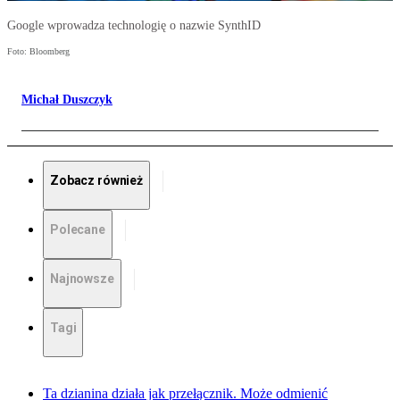
Google wprowadza technologię o nazwie SynthID
Foto: Bloomberg
Michał Duszczyk
Zobacz również
Polecane
Najnowsze
Tagi
Ta dzianina działa jak przełącznik. Może odmienić