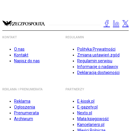
KONTAKT
REGULAMIN
O nas
Polityka Prywatności
Kontakt
Zmiana ustawień zgód
Napisz do nas
Regulamin serwisu
Informacje o nadawcy
Deklaracja dostępności
REKLAMA I PRENUMERATA
PARTNERZY
Reklama
E-kiosk.pl
Ogłoszenia
E-gazety.pl
Prenumerata
Nexto.pl
Archiwum
Mała księgowość
Kancelarierp.pl
Wieści Rolnicze