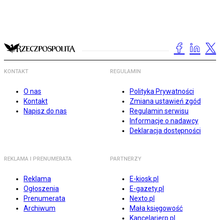
KONTAKT
REGULAMIN
O nas
Polityka Prywatności
Kontakt
Zmiana ustawień zgód
Napisz do nas
Regulamin serwisu
Informacje o nadawcy
Deklaracja dostępności
REKLAMA I PRENUMERATA
PARTNERZY
Reklama
E-kiosk.pl
Ogłoszenia
E-gazety.pl
Prenumerata
Nexto.pl
Archiwum
Mała księgowość
Kancelarierp.pl