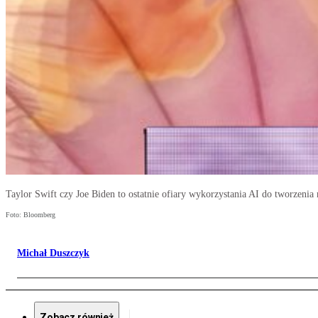
Taylor Swift czy Joe Biden to ostatnie ofiary wykorzystania AI do tworzenia 
Foto: Bloomberg
Michał Duszczyk
Zobacz również