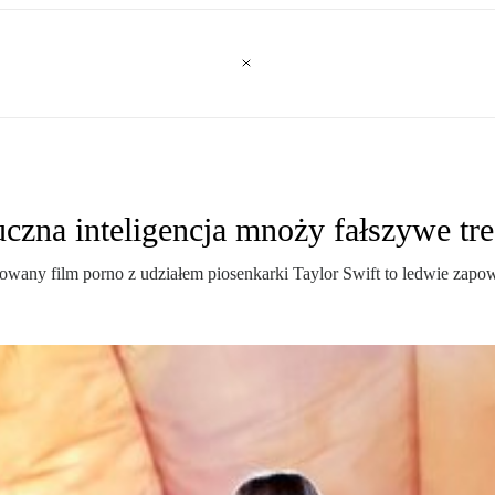
czna inteligencja mnoży fałszywe tre
any film porno z udziałem piosenkarki Taylor Swift to ledwie zapow