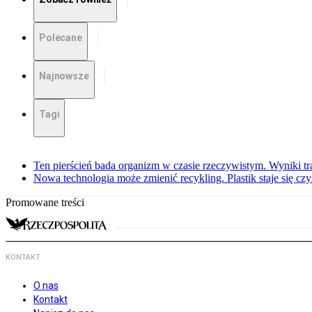
Polecane
Najnowsze
Tagi
Ten pierścień bada organizm w czasie rzeczywistym. Wyniki tra
Nowa technologia może zmienić recykling. Plastik staje się c
Promowane treści
KONTAKT
O nas
Kontakt