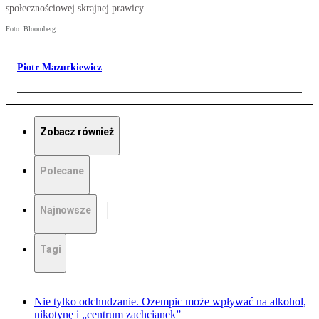
społecznościowej skrajnej prawicy
Foto: Bloomberg
Piotr Mazurkiewicz
Zobacz również
Polecane
Najnowsze
Tagi
Nie tylko odchudzanie. Ozempic może wpływać na alkohol,
nikotynę i „centrum zachcianek”