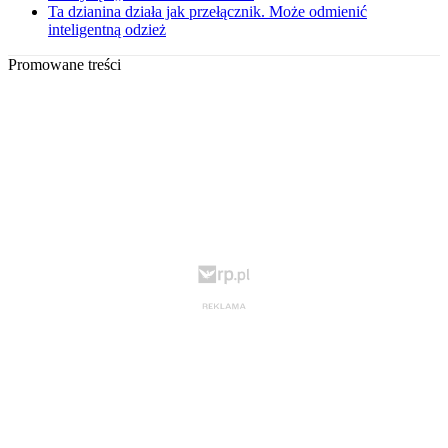
Ta dzianina działa jak przełącznik. Może odmienić
inteligentną odzież
Promowane treści