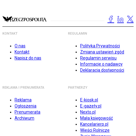
KONTAKT
REGULAMIN
O nas
Polityka Prywatności
Kontakt
Zmiana ustawień zgód
Napisz do nas
Regulamin serwisu
Informacje o nadawcy
Deklaracja dostępności
REKLAMA I PRENUMERATA
PARTNERZY
Reklama
E-kiosk.pl
Ogłoszenia
E-gazety.pl
Prenumerata
Nexto.pl
Archiwum
Mała księgowość
Kancelarierp.pl
Wieści Rolnicze