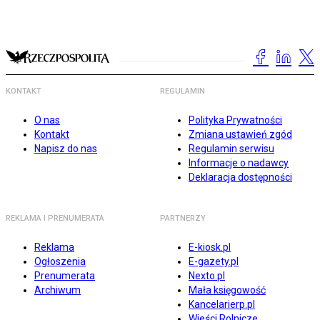
KONTAKT
REGULAMIN
O nas
Polityka Prywatności
Kontakt
Zmiana ustawień zgód
Napisz do nas
Regulamin serwisu
Informacje o nadawcy
Deklaracja dostępności
REKLAMA I PRENUMERATA
PARTNERZY
Reklama
E-kiosk.pl
Ogłoszenia
E-gazety.pl
Prenumerata
Nexto.pl
Archiwum
Mała księgowość
Kancelarierp.pl
Wieści Rolnicze