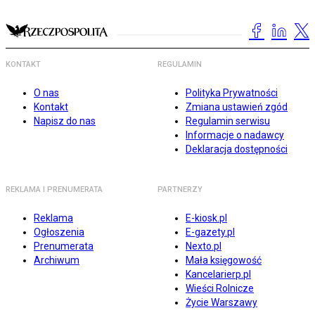
KONTAKT
REGULAMIN
O nas
Polityka Prywatności
Kontakt
Zmiana ustawień zgód
Napisz do nas
Regulamin serwisu
Informacje o nadawcy
Deklaracja dostępności
REKLAMA I PRENUMERATA
PARTNERZY
Reklama
E-kiosk.pl
Ogłoszenia
E-gazety.pl
Prenumerata
Nexto.pl
Archiwum
Mała księgowość
Kancelarierp.pl
Wieści Rolnicze
Życie Warszawy