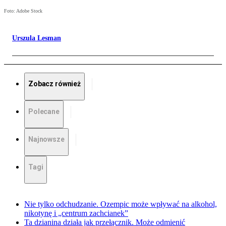
Foto: Adobe Stock
Urszula Lesman
Zobacz również
Polecane
Najnowsze
Tagi
Nie tylko odchudzanie. Ozempic może wpływać na alkohol,
nikotynę i „centrum zachcianek”
Ta dzianina działa jak przełącznik. Może odmienić