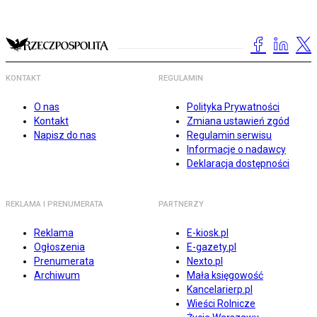
KONTAKT
REGULAMIN
O nas
Polityka Prywatności
Kontakt
Zmiana ustawień zgód
Napisz do nas
Regulamin serwisu
Informacje o nadawcy
Deklaracja dostępności
REKLAMA I PRENUMERATA
PARTNERZY
Reklama
E-kiosk.pl
Ogłoszenia
E-gazety.pl
Prenumerata
Nexto.pl
Archiwum
Mała księgowość
Kancelarierp.pl
Wieści Rolnicze