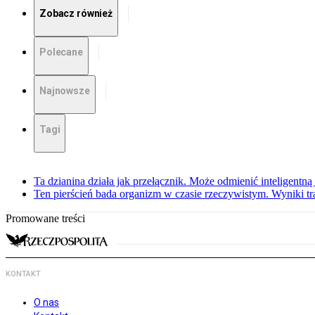
Zobacz również
Polecane
Najnowsze
Tagi
Ta dzianina działa jak przełącznik. Może odmienić inteligentną
Ten pierścień bada organizm w czasie rzeczywistym. Wyniki tra
Promowane treści
KONTAKT
O nas