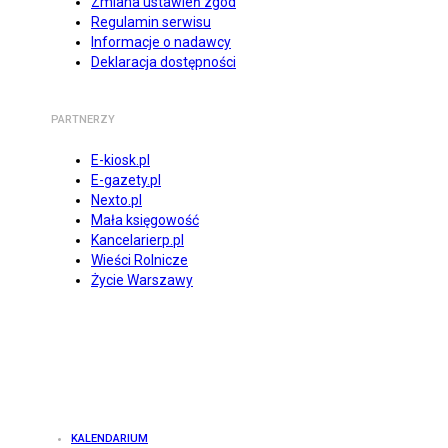
Zmiana ustawień zgód
Regulamin serwisu
Informacje o nadawcy
Deklaracja dostępności
PARTNERZY
E-kiosk.pl
E-gazety.pl
Nexto.pl
Mała księgowość
Kancelarierp.pl
Wieści Rolnicze
Życie Warszawy
KALENDARIUM