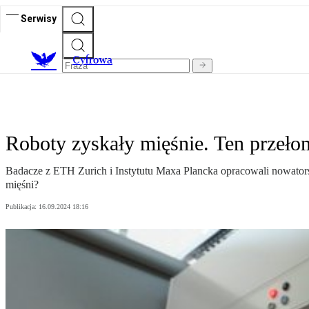
Serwisy
C
yfrowa
Roboty zyskały mięśnie. Ten przeło
Badacze z ETH Zurich i Instytutu Maxa Plancka opracowali nowators
mięśni?
Publikacja:
16.09.2024 18:16