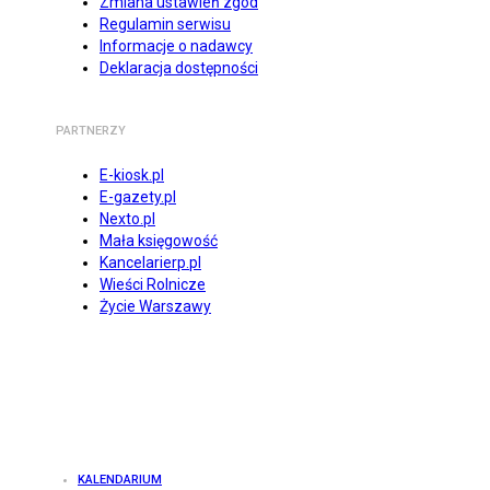
Zmiana ustawień zgód
Regulamin serwisu
Informacje o nadawcy
Deklaracja dostępności
PARTNERZY
E-kiosk.pl
E-gazety.pl
Nexto.pl
Mała księgowość
Kancelarierp.pl
Wieści Rolnicze
Życie Warszawy
KALENDARIUM