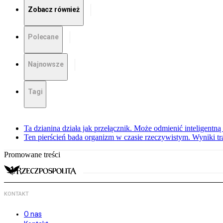
Zobacz również
Polecane
Najnowsze
Tagi
Ta dzianina działa jak przełącznik. Może odmienić inteligentną
Ten pierścień bada organizm w czasie rzeczywistym. Wyniki tra
Promowane treści
KONTAKT
O nas