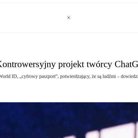
 Kontrowersyjny projekt twórcy Chat
orld ID, „cyfrowy paszport”, potwierdzający, że są ludźmi – dowiedz