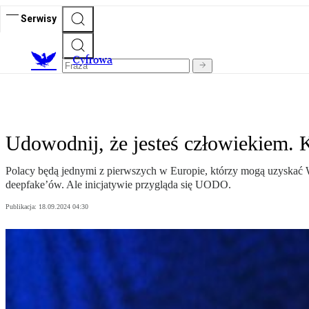
Serwisy
C
yfrowa
Udowodnij, że jesteś człowiekiem.
Polacy będą jednymi z pierwszych w Europie, którzy mogą uzyskać W
deepfake’ów. Ale inicjatywie przygląda się UODO.
Publikacja:
18.09.2024 04:30