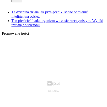
Ta dzianina działa jak przełącznik. Może odmienić
inteligentną odzież
Ten pierścień bada organizm w czasie rzeczywistym. Wyniki
trafiają do telefonu
Promowane treści