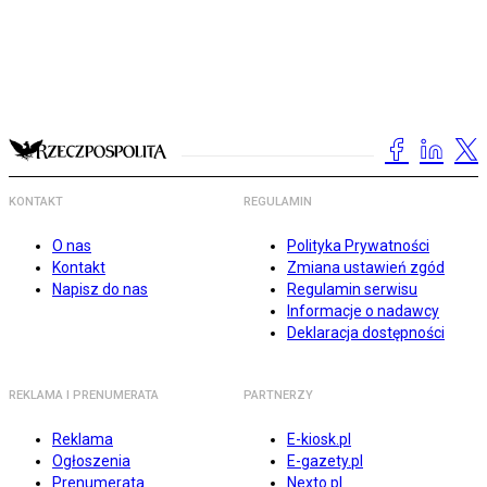
KONTAKT
REGULAMIN
O nas
Polityka Prywatności
Kontakt
Zmiana ustawień zgód
Napisz do nas
Regulamin serwisu
Informacje o nadawcy
Deklaracja dostępności
REKLAMA I PRENUMERATA
PARTNERZY
Reklama
E-kiosk.pl
Ogłoszenia
E-gazety.pl
Prenumerata
Nexto.pl