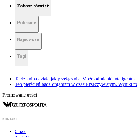
Zobacz również
Polecane
Najnowsze
Tagi
Ta dzianina działa jak przełącznik. Może odmienić inteligentną
Ten pierścień bada organizm w czasie rzeczywistym. Wyniki tra
Promowane treści
KONTAKT
O nas