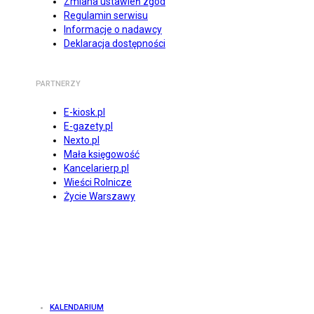
Zmiana ustawień zgód
Regulamin serwisu
Informacje o nadawcy
Deklaracja dostępności
PARTNERZY
E-kiosk.pl
E-gazety.pl
Nexto.pl
Mała księgowość
Kancelarierp.pl
Wieści Rolnicze
Życie Warszawy
KALENDARIUM