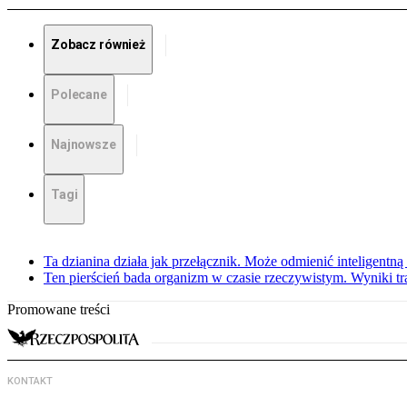
Zobacz również
Polecane
Najnowsze
Tagi
Ta dzianina działa jak przełącznik. Może odmienić inteligentną
Ten pierścień bada organizm w czasie rzeczywistym. Wyniki tra
Promowane treści
KONTAKT