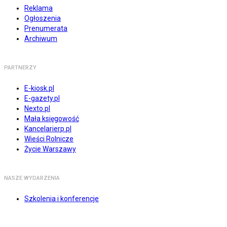
Reklama
Ogłoszenia
Prenumerata
Archiwum
PARTNERZY
E-kiosk.pl
E-gazety.pl
Nexto.pl
Mała księgowość
Kancelarierp.pl
Wieści Rolnicze
Życie Warszawy
NASZE WYDARZENIA
Szkolenia i konferencje