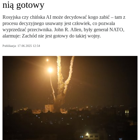
nią gotowy
Rosyjska czy chińska AI może decydować kogo zabić – tam z
procesu decyzyjnego usuwany jest człowiek, co pozwala
wyprzedzać przeciwnika. John R. Allen, były generał NATO,
alarmuje: Zachód nie jest gotowy do takiej wojny.
Publikacja:
17.06.2025 12:54