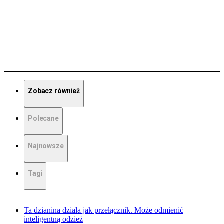
Zobacz również
Polecane
Najnowsze
Tagi
Ta dzianina działa jak przełącznik. Może odmienić
inteligentną odzież