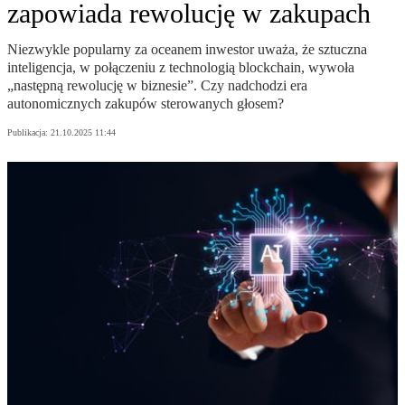
zapowiada rewolucję w zakupach
Niezwykle popularny za oceanem inwestor uważa, że sztuczna
inteligencja, w połączeniu z technologią blockchain, wywoła
„następną rewolucję w biznesie”. Czy nadchodzi era
autonomicznych zakupów sterowanych głosem?
Publikacja:
21.10.2025 11:44