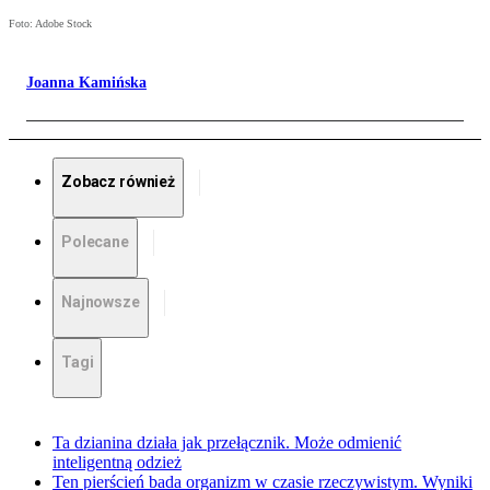
Foto: Adobe Stock
Joanna Kamińska
Zobacz również
Polecane
Najnowsze
Tagi
Ta dzianina działa jak przełącznik. Może odmienić
inteligentną odzież
Ten pierścień bada organizm w czasie rzeczywistym. Wyniki