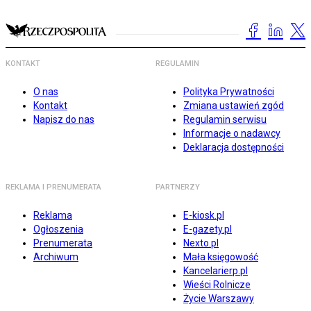
KONTAKT
REGULAMIN
O nas
Polityka Prywatności
Kontakt
Zmiana ustawień zgód
Napisz do nas
Regulamin serwisu
Informacje o nadawcy
Deklaracja dostępności
REKLAMA I PRENUMERATA
PARTNERZY
Reklama
E-kiosk.pl
Ogłoszenia
E-gazety.pl
Prenumerata
Nexto.pl
Archiwum
Mała księgowość
Kancelarierp.pl
Wieści Rolnicze
Życie Warszawy