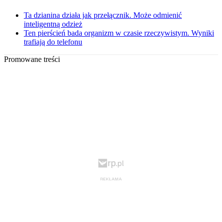
Ta dzianina działa jak przełącznik. Może odmienić
inteligentną odzież
Ten pierścień bada organizm w czasie rzeczywistym. Wyniki
trafiają do telefonu
Promowane treści