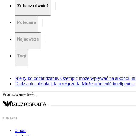
Zobacz również
Polecane
Najnowsze
Tagi
Nie tylko odchudzanie. Ozempic może wpływać na alkohol, ni
Ta dzianina działa jak przełącznik. Może odmienić inteligentną
Promowane treści
KONTAKT
O nas