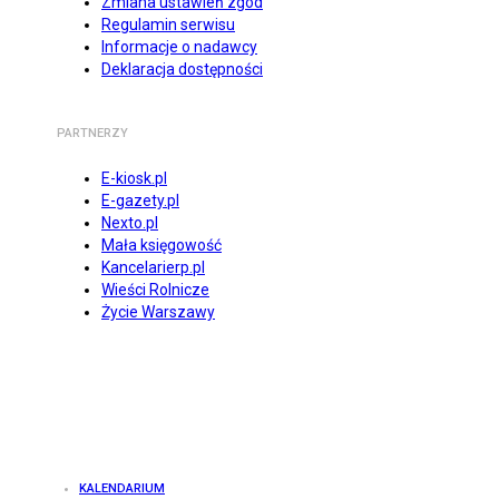
Zmiana ustawień zgód
Regulamin serwisu
Informacje o nadawcy
Deklaracja dostępności
PARTNERZY
E-kiosk.pl
E-gazety.pl
Nexto.pl
Mała księgowość
Kancelarierp.pl
Wieści Rolnicze
Życie Warszawy
KALENDARIUM