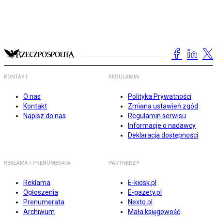
KONTAKT
REGULAMIN
O nas
Polityka Prywatności
Kontakt
Zmiana ustawień zgód
Napisz do nas
Regulamin serwisu
Informacje o nadawcy
Deklaracja dostępności
REKLAMA I PRENUMERATA
PARTNERZY
Reklama
E-kiosk.pl
Ogłoszenia
E-gazety.pl
Prenumerata
Nexto.pl
Archiwum
Mała księgowość