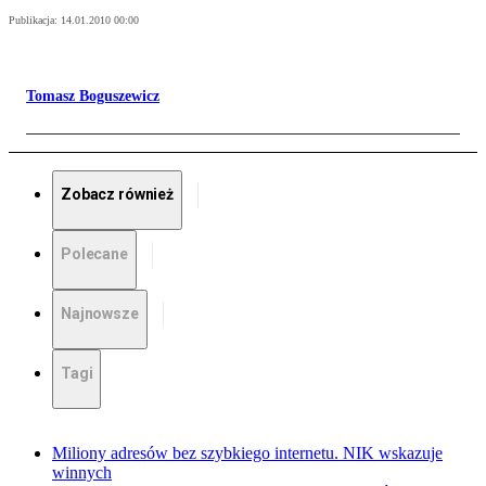
Publikacja:
14.01.2010 00:00
Tomasz Boguszewicz
Zobacz również
Polecane
Najnowsze
Tagi
Miliony adresów bez szybkiego internetu. NIK wskazuje
winnych