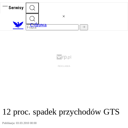
Serwisy
C
yfrowa
12 proc. spadek przychodów GTS
Publikacja:
03.03.2010 00:00