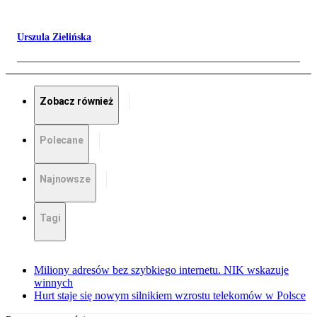
Urszula Zielińska
Zobacz również
Polecane
Najnowsze
Tagi
Miliony adresów bez szybkiego internetu. NIK wskazuje
winnych
Hurt staje się nowym silnikiem wzrostu telekomów w Polsce