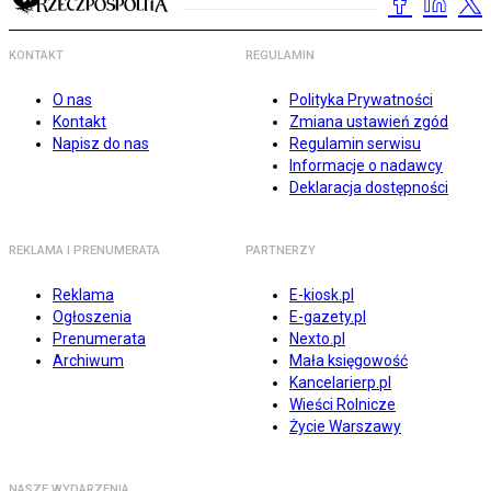
KONTAKT
REGULAMIN
O nas
Polityka Prywatności
Kontakt
Zmiana ustawień zgód
Napisz do nas
Regulamin serwisu
Informacje o nadawcy
Deklaracja dostępności
REKLAMA I PRENUMERATA
PARTNERZY
Reklama
E-kiosk.pl
Ogłoszenia
E-gazety.pl
Prenumerata
Nexto.pl
Archiwum
Mała księgowość
Kancelarierp.pl
Wieści Rolnicze
Życie Warszawy
NASZE WYDARZENIA