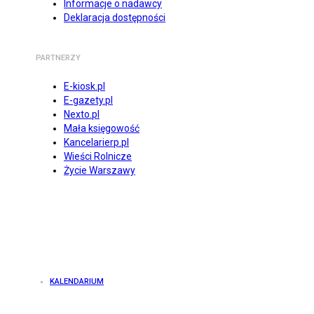
Informacje o nadawcy
Deklaracja dostępności
PARTNERZY
E-kiosk.pl
E-gazety.pl
Nexto.pl
Mała księgowość
Kancelarierp.pl
Wieści Rolnicze
Życie Warszawy
KALENDARIUM