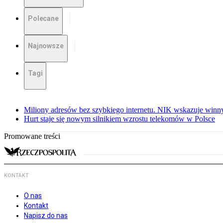
Polecane
Najnowsze
Tagi
Miliony adresów bez szybkiego internetu. NIK wskazuje winn
Hurt staje się nowym silnikiem wzrostu telekomów w Polsce
Promowane treści
KONTAKT
O nas
Kontakt
Napisz do nas