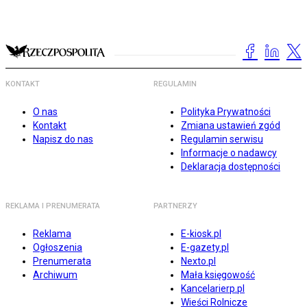
KONTAKT
REGULAMIN
O nas
Polityka Prywatności
Kontakt
Zmiana ustawień zgód
Napisz do nas
Regulamin serwisu
Informacje o nadawcy
Deklaracja dostępności
REKLAMA I PRENUMERATA
PARTNERZY
Reklama
E-kiosk.pl
Ogłoszenia
E-gazety.pl
Prenumerata
Nexto.pl
Archiwum
Mała księgowość
Kancelarierp.pl
Wieści Rolnicze