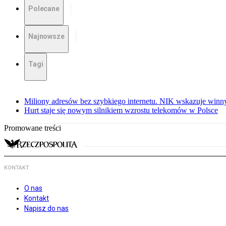
Polecane
Najnowsze
Tagi
Miliony adresów bez szybkiego internetu. NIK wskazuje winn
Hurt staje się nowym silnikiem wzrostu telekomów w Polsce
Promowane treści
KONTAKT
O nas
Kontakt
Napisz do nas