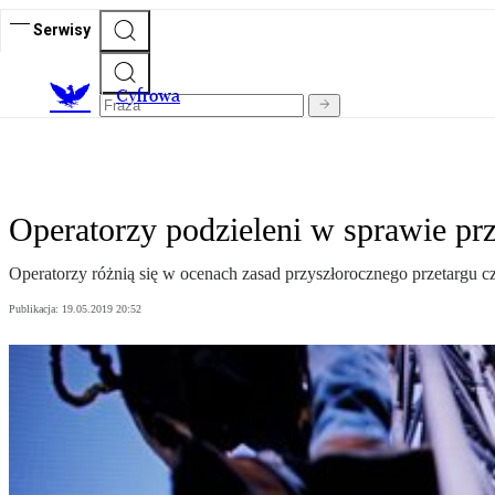
Serwisy
C
yfrowa
Operatorzy podzieleni w sprawie pr
Operatorzy różnią się w ocenach zasad przyszłorocznego przetargu czę
Publikacja:
19.05.2019 20:52