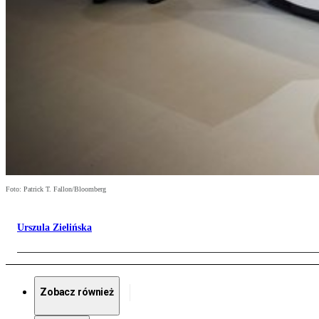
Foto: Patrick T. Fallon/Bloomberg
Urszula Zielińska
Zobacz również