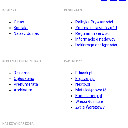
KONTAKT
REGULAMIN
O nas
Polityka Prywatności
Kontakt
Zmiana ustawień zgód
Napisz do nas
Regulamin serwisu
Informacje o nadawcy
Deklaracja dostępności
REKLAMA I PRENUMERATA
PARTNERZY
Reklama
E-kiosk.pl
Ogłoszenia
E-gazety.pl
Prenumerata
Nexto.pl
Archiwum
Mała księgowość
Kancelarierp.pl
Wieści Rolnicze
Życie Warszawy
NASZE WYDARZENIA