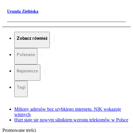
Urszula Zielińska
Zobacz również
Polecane
Najnowsze
Tagi
Miliony adresów bez szybkiego internetu. NIK wskazuje
winnych
Hurt staje się nowym silnikiem wzrostu telekomów w Polsce
Promowane treści