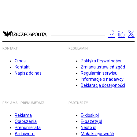
KONTAKT
REGULAMIN
O nas
Polityka Prywatności
Kontakt
Zmiana ustawień zgód
Napisz do nas
Regulamin serwisu
Informacje o nadawcy
Deklaracja dostępności
REKLAMA I PRENUMERATA
PARTNERZY
Reklama
E-kiosk.pl
Ogłoszenia
E-gazety.pl
Prenumerata
Nexto.pl
Archiwum
Mała księgowość