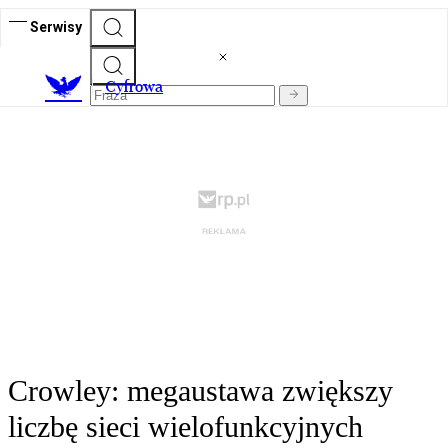
Serwisy
C
yfrowa
Crowley: megaustawa zwiększy
liczbę sieci wielofunkcyjnych