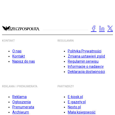
KONTAKT
REGULAMIN
O nas
Polityka Prywatności
Kontakt
Zmiana ustawień zgód
Napisz do nas
Regulamin serwisu
Informacje o nadawcy
Deklaracja dostępności
REKLAMA I PRENUMERATA
PARTNERZY
Reklama
E-kiosk.pl
Ogłoszenia
E-gazety.pl
Prenumerata
Nexto.pl
Archiwum
Mała księgowość