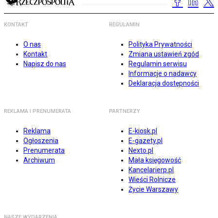
KONTAKT
REGULAMIN
O nas
Polityka Prywatności
Kontakt
Zmiana ustawień zgód
Napisz do nas
Regulamin serwisu
Informacje o nadawcy
Deklaracja dostępności
REKLAMA I PRENUMERATA
PARTNERZY
Reklama
E-kiosk.pl
Ogłoszenia
E-gazety.pl
Prenumerata
Nexto.pl
Archiwum
Mała księgowość
Kancelarierp.pl
Wieści Rolnicze
Życie Warszawy
NASZE WYDARZENIA