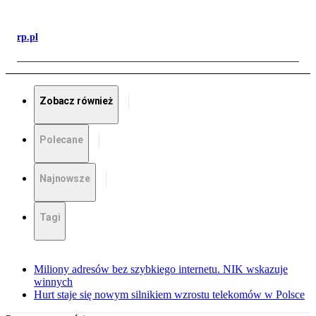
rp.pl
Zobacz również
Polecane
Najnowsze
Tagi
Miliony adresów bez szybkiego internetu. NIK wskazuje
winnych
Hurt staje się nowym silnikiem wzrostu telekomów w Polsce