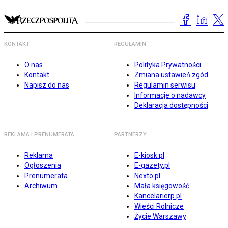
KONTAKT
REGULAMIN
O nas
Polityka Prywatności
Kontakt
Zmiana ustawień zgód
Napisz do nas
Regulamin serwisu
Informacje o nadawcy
Deklaracja dostępności
REKLAMA I PRENUMERATA
PARTNERZY
Reklama
E-kiosk.pl
Ogłoszenia
E-gazety.pl
Prenumerata
Nexto.pl
Archiwum
Mała księgowość
Kancelarierp.pl
Wieści Rolnicze
Życie Warszawy