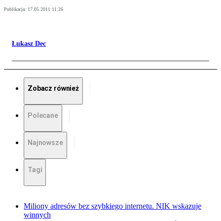
Publikacja:
17.05.2011 11:26
Łukasz Dec
Zobacz również
Polecane
Najnowsze
Tagi
Miliony adresów bez szybkiego internetu. NIK wskazuje
winnych