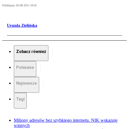
Publikacja:
03.08.2011 10:01
Urszula Zielińska
Zobacz również
Polecane
Najnowsze
Tagi
Miliony adresów bez szybkiego internetu. NIK wskazuje
winnych