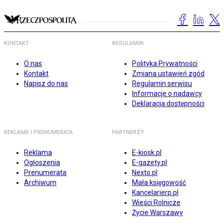
KONTAKT
REGULAMIN
O nas
Polityka Prywatności
Kontakt
Zmiana ustawień zgód
Napisz do nas
Regulamin serwisu
Informacje o nadawcy
Deklaracja dostępności
REKLAMA I PRENUMERATA
PARTNERZY
Reklama
E-kiosk.pl
Ogłoszenia
E-gazety.pl
Prenumerata
Nexto.pl
Archiwum
Mała księgowość
Kancelarierp.pl
Wieści Rolnicze
Życie Warszawy